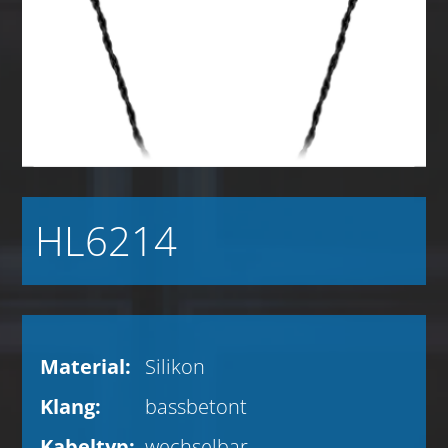
HL6214
Material:
Silikon
Klang:
bassbetont
Kabeltyp:
wechselbar