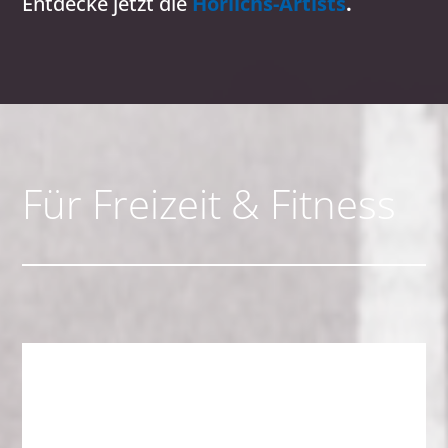
Entdecke jetzt die
Hörlichs-Artists
.
Für Freizeit & Fitness