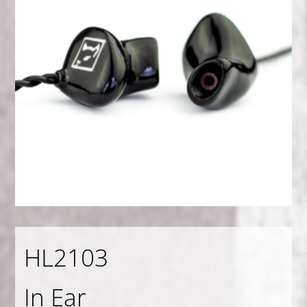
HL2103
In Ear