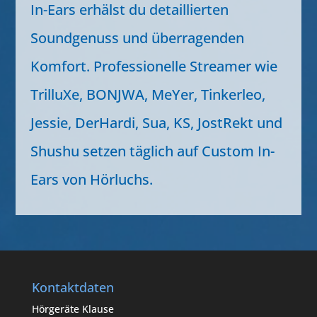
In-Ears erhälst du detaillierten
Soundgenuss und überragenden
Komfort. Professionelle Streamer wie
TrilluXe, BONJWA, MeYer, Tinkerleo,
Jessie, DerHardi, Sua, KS, JostRekt und
Shushu setzen täglich auf Custom In-
Ears von Hörluchs.
Kontaktdaten
Hörgeräte Klause